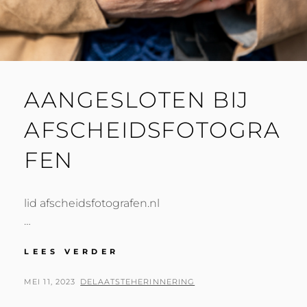
AANGESLOTEN BIJ
AFSCHEIDSFOTOGRA
FEN
lid afscheidsfotografen.nl
…
AANGESLOTEN
LEES VERDER
BIJ
AFSCHEIDSFOTOGRAFEN
GEPLAATST
BY
MEI 11, 2023
DELAATSTEHERINNERING
OP