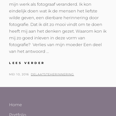
mijn werk als fotograaf veranderd. Ik kon
eindelijk doen wat ik de mensen het liefste
wilde geven, een dierbare herinnering door
fotografie. Dat ik dit zo mooi vindt om te doen
heeft mij aan het denken gezet. Waarom kon ik
mij zo goed inleven in deze vorm van
fotografie? Verlies van mijn moeder Een deel
van het antwoord …
WAAROM
LEES VERDER
BEN
IK
GEPLAATST
BY
MEI 10, 2016
DELAATSTEHERINNERING
AFSCHEIDSFOTOGRAAF?
OP
Home
Portfolio