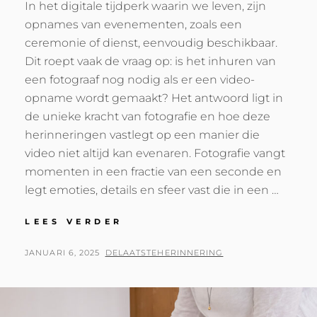
In het digitale tijdperk waarin we leven, zijn
opnames van evenementen, zoals een
ceremonie of dienst, eenvoudig beschikbaar.
Dit roept vaak de vraag op: is het inhuren van
een fotograaf nog nodig als er een video-
opname wordt gemaakt? Het antwoord ligt in
de unieke kracht van fotografie en hoe deze
herinneringen vastlegt op een manier die
video niet altijd kan evenaren. Fotografie vangt
momenten in een fractie van een seconde en
legt emoties, details en sfeer vast die in een …
WAAROM
LEES VERDER
FOTOGRAFIE
ONMISBAAR
GEPLAATST
BY
JANUARI 6, 2025
DELAATSTEHERINNERING
BLIJFT
OP
NAAST
VIDEO