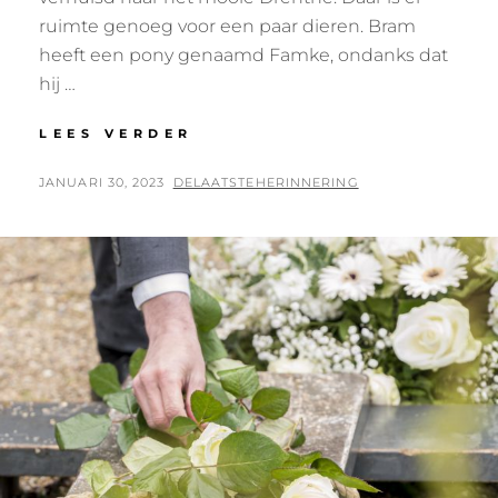
ruimte genoeg voor een paar dieren. Bram
heeft een pony genaamd Famke, ondanks dat
hij …
EEN
LEES VERDER
NOODLOTTIG
ONGEVAL
GEPLAATST
BY
JANUARI 30, 2023
DELAATSTEHERINNERING
ZET
OP
DE
WERELD
OP
ZIJN
KOP