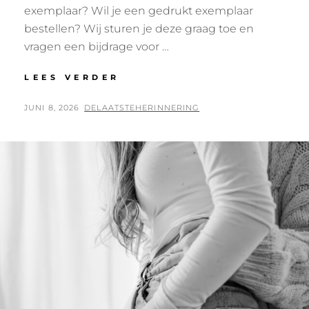
exemplaar? Wil je een gedrukt exemplaar
bestellen? Wij sturen je deze graag toe en
vragen een bijdrage voor …
TENSLOTTE
LEES VERDER
GRONINGEN
GEPLAATST
BY
JUNI 8, 2026
DELAATSTEHERINNERING
OP