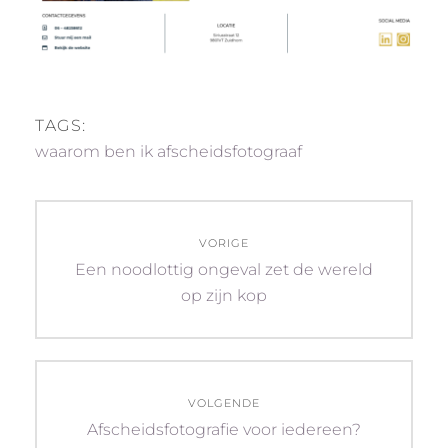
TAGS:
waarom ben ik afscheidsfotograaf
Bericht
VORIGE
navigatie
Vorig
Een noodlottig ongeval zet de wereld
bericht:
op zijn kop
VOLGENDE
Volgend
Afscheidsfotografie voor iedereen?