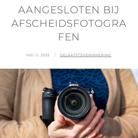
AANGESLOTEN BIJ
AFSCHEIDSFOTOGRA
FEN
GEPLAATST
BY
MEI 11, 2023
DELAATSTEHERINNERING
OP