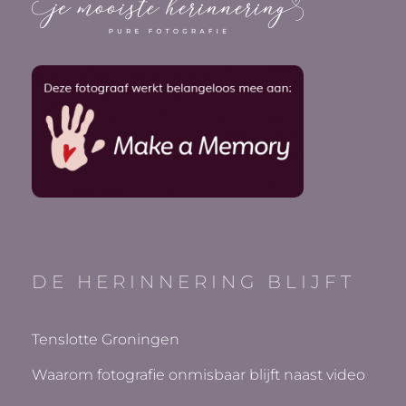
DE HERINNERING BLIJFT
Tenslotte Groningen
Waarom fotografie onmisbaar blijft naast video